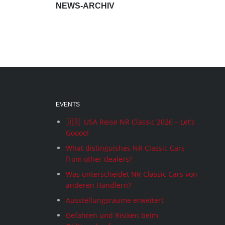
NEWS-ARCHIV
News-
Archiv
EVENTS
🇺🇸 USA Reise NR Classic 2026 – Let’s
Goooo!
What distinguishes NR Classic Cars
from other dealers?
Was unterscheidet NR Classic Cars von
anderen Händlern?
Ausstellungsräume erweitert
Gefahren und Risiken beim