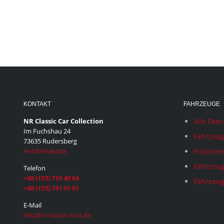
KONTAKT
FAHRZEUGE
NR Classic Car Collection
Alle Fah
Im Fuchshau 24
Fahrzeug
73635 Rudersberg
Anfahrtsskizze
Finanzie
Fahrzeug
Telefon
+49 (172) 710 40 64
Fahrzeug
+49 (172) 741 01 01
E-Mail
info@nr-classic-cars.de