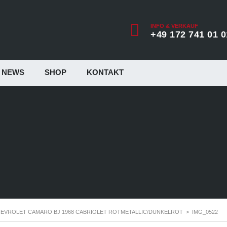
INFO & VERKAUF
+49 172 741 01 0
NEWS
SHOP
KONTAKT
EVROLET CAMARO BJ 1968 CABRIOLET ROTMETALLIC/DUNKELROT
>
IMG_0522