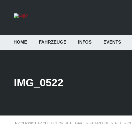
HOME
FAHRZEUGE
INFOS
EVENTS
IMG_0522
NR CLASSIC CAR COLLECTION STUTTGART
>
FAHRZEUGE
>
ALLE
>
CH