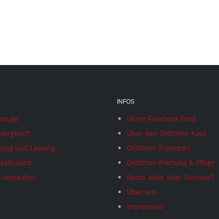
INFOS
rzeuge
Unser Facebook Feed
vergleich
Über den Oldtimer-Kauf
rung und Leasing
Oldtimer-Transport
kalkulator
Oldtimer-Wartung & Pflege
 verkaufen
Resto. Mod. oder Survivor?
Über uns
Impressum