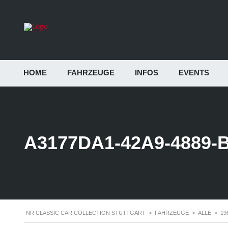
HOME
FAHRZEUGE
INFOS
EVENTS
A3177DA1-42A9-4889-
NR CLASSIC CAR COLLECTION STUTTGART
>
FAHRZEUGE
>
ALLE
>
19