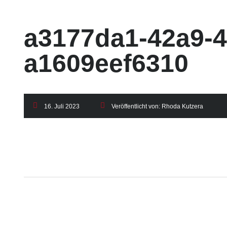
a3177da1-42a9-4
a1609eef6310
16. Juli 2023
Veröffentlicht von:
Rhoda Kutzera