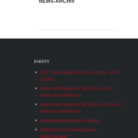
NEWS-ARCHIV
News-
Archiv
EVENTS
🇺🇸 USA Reise NR Classic 2026 – Let’s
Goooo!
What distinguishes NR Classic Cars
from other dealers?
Was unterscheidet NR Classic Cars von
anderen Händlern?
Ausstellungsräume erweitert
Gefahren und Risiken beim
Oldtimerkauf