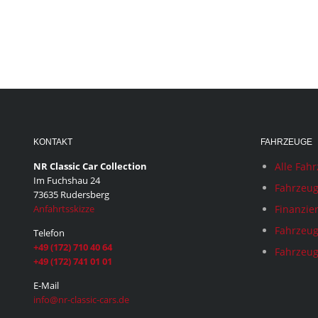
KONTAKT
FAHRZEUGE
NR Classic Car Collection
Alle Fah
Im Fuchshau 24
Fahrzeug
73635 Rudersberg
Anfahrtsskizze
Finanzie
Fahrzeug
Telefon
+49 (172) 710 40 64
Fahrzeug
+49 (172) 741 01 01
E-Mail
info@nr-classic-cars.de