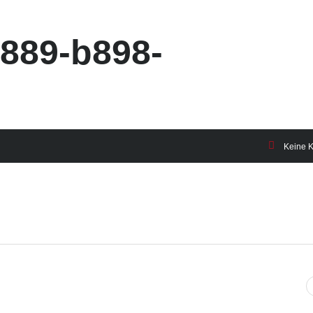
889-b898-
Keine 