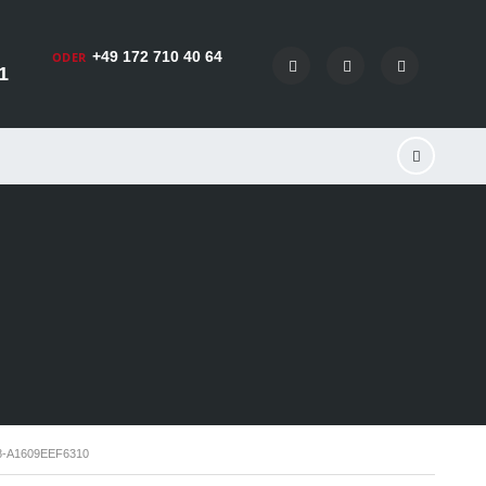
+49 172 710 40 64
ODER
1
8-A1609EEF6310