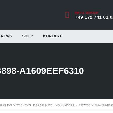
INFO & VERKAUF
+49 172 741 01 0
NEWS
SHOP
KONTAKT
B898-A1609EEF6310
69 CHEVROLET CHEVELLE SS 396 MATCHING NUMBERS
>
A3177DA1-42A9-4889-B89