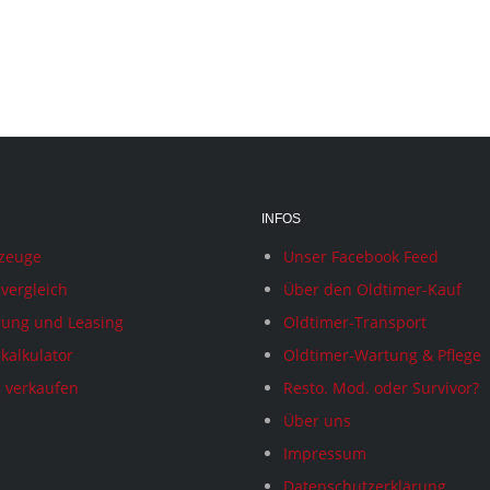
INFOS
rzeuge
Unser Facebook Feed
vergleich
Über den Oldtimer-Kauf
rung und Leasing
Oldtimer-Transport
kalkulator
Oldtimer-Wartung & Pflege
 verkaufen
Resto. Mod. oder Survivor?
Über uns
Impressum
Datenschutzerklärung