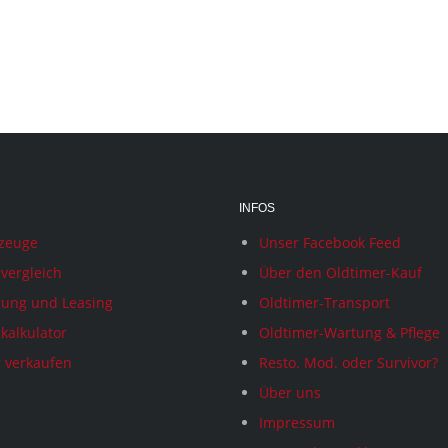
INFOS
rzeuge
Unser Facebook Feed
vergleich
Über den Oldtimer-Kauf
rung und Leasing
Oldtimer-Transport
kalkulator
Oldtimer-Wartung & Pflege
 verkaufen
Resto. Mod. oder Survivor?
Über uns
Impressum