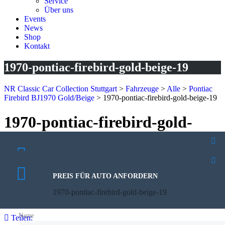
Service
Über uns
Events
News
Shop
Kontakt
1970-pontiac-firebird-gold-beige-19
NR Classic Car Collection Stuttgart
>
Fahrzeuge
>
Alle
>
Pontiac
Firebird BJ1970 Gold/Beige
>
1970-pontiac-firebird-gold-beige-19
1970-pontiac-firebird-gold-
beige-19
PROBEFAHRT VEREINBAREN
27. Januar 2025
1970-pontiac-firebird-gold-beige-19
Veröffentlicht von:
Norbert Kutzera
PREIS FÜR AUTO ANFORDERN
Keine Kommentare
1970-pontiac-firebird-gold-beige-19
Name
Teilen: