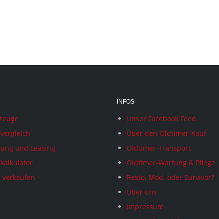
INFOS
rzeuge
Unser Facebook Feed
vergleich
Über den Oldtimer-Kauf
rung und Leasing
Oldtimer-Transport
kalkulator
Oldtimer-Wartung & Pflege
 verkaufen
Resto. Mod. oder Survivor?
Über uns
Impressum