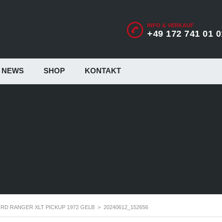
INFO & VERKAUF
+49 172 741 01 0
NEWS
SHOP
KONTAKT
RD RANGER XLT PICKUP 1972 GELB
>
20240612_152656