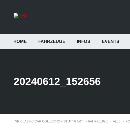
HOME
FAHRZEUGE
INFOS
EVENTS
20240612_152656
NR CLASSIC CAR COLLECTION STUTTGART
>
FAHRZEUGE
>
ALLE
>
FO