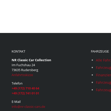
KONTAKT
FAHRZEUGE
NR Classic Car Collection
Alle Fah
Im Fuchshau 24
Fahrzeug
73635 Rudersberg
Anfahrtsskizze
Finanzie
Fahrzeug
Telefon
+49 (172) 710 40 64
Fahrzeug
+49 (172) 741 01 01
E-Mail
info@nr-classic-cars.de