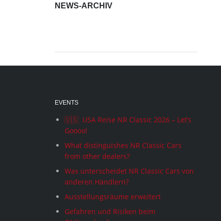
NEWS-ARCHIV
News-
Archiv
EVENTS
🇺🇸 USA Reise NR Classic 2026 – Let’s
Goooo!
What distinguishes NR Classic Cars
from other dealers?
Was unterscheidet NR Classic Cars von
anderen Händlern?
Ausstellungsräume erweitert
Gefahren und Risiken beim