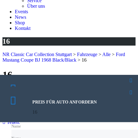
Service
Über uns
Events
News
Shop
Kontakt
16
NR Classic Car Collection Stuttgart
>
Fahrzeuge
>
Alle
>
Ford
Mustang Coupe BJ 1968 Black/Black
>
16
16
9. Oktober 2024
PROBEFAHRT VEREINBAREN
Veröffentlicht von:
Rhoda Kutzera
16
Keine Kommentare
PREIS FÜR AUTO ANFORDERN
16
Teilen:
Name