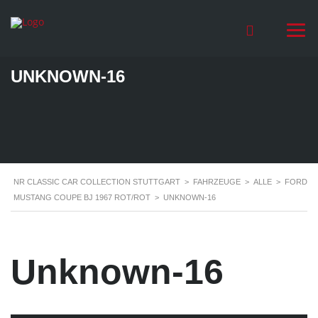
UNKNOWN-16
NR CLASSIC CAR COLLECTION STUTTGART
>
FAHRZEUGE
>
ALLE
>
FORD
MUSTANG COUPE BJ 1967 ROT/ROT
>
UNKNOWN-16
Unknown-16