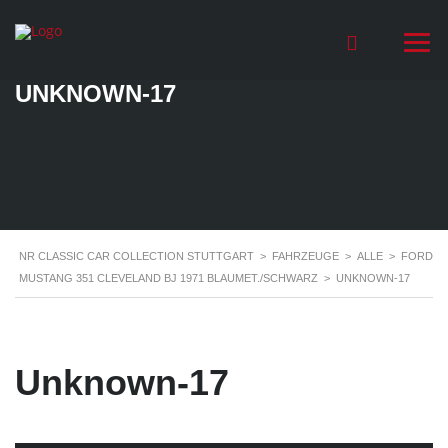
UNKNOWN-17
NR CLASSIC CAR COLLECTION STUTTGART
>
FAHRZEUGE
>
ALLE
>
FORD
MUSTANG 351 CLEVELAND BJ 1971 BLAUMET./SCHWARZ
>
UNKNOWN-17
Unknown-17