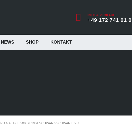
INFO & VERKAUF
+49 172 741 01 0
NEWS
SHOP
KONTAKT
RD GALAXIE 500 BJ 1964 SCHWARZ/SCHWARZ
>
1