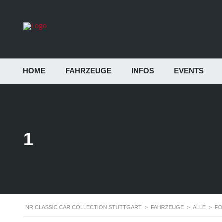
HOME
FAHRZEUGE
INFOS
EVENTS
1
NR CLASSIC CAR COLLECTION STUTTGART
>
FAHRZEUGE
>
ALLE
>
FO