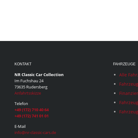
KONTAKT
FAHRZEUGE
NR Classic Car Collection
Alle Fah
Im Fuchshau 24
Fahrzeug
73635 Rudersberg
Anfahrtsskizze
Finanzie
Fahrzeug
Telefon
+49 (172) 710 40 64
Fahrzeug
+49 (172) 741 01 01
E-Mail
info@nr-classic-cars.de