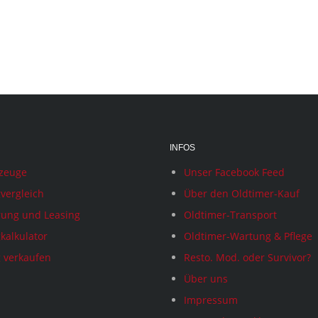
INFOS
rzeuge
Unser Facebook Feed
vergleich
Über den Oldtimer-Kauf
rung und Leasing
Oldtimer-Transport
kalkulator
Oldtimer-Wartung & Pflege
 verkaufen
Resto. Mod. oder Survivor?
Über uns
Impressum