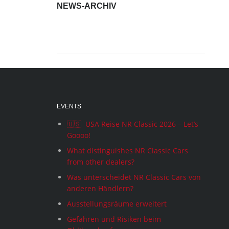
NEWS-ARCHIV
News-
Archiv
EVENTS
🇺🇸 USA Reise NR Classic 2026 – Let’s
Goooo!
What distinguishes NR Classic Cars
from other dealers?
Was unterscheidet NR Classic Cars von
anderen Händlern?
Ausstellungsräume erweitert
Gefahren und Risiken beim