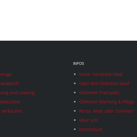
INFOS
rzeuge
Unser Facebook Feed
vergleich
Über den Oldtimer-Kauf
rung und Leasing
Oldtimer-Transport
kalkulator
Oldtimer-Wartung & Pflege
 verkaufen
Resto. Mod. oder Survivor?
Über uns
Impressum