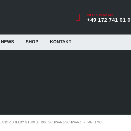
INFO & VERKAUF
+49 172 741 01 0
NEWS
SHOP
KONTAKT
EANOR SHELBY GT500 BJ 1968 SCHWARZ/SCHWARZ
>
IMG_1706