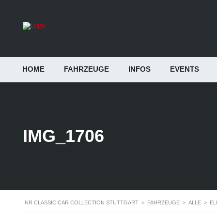
HOME
FAHRZEUGE
INFOS
EVENTS
IMG_1706
NR CLASSIC CAR COLLECTION STUTTGART
>
FAHRZEUGE
>
ALLE
>
EL