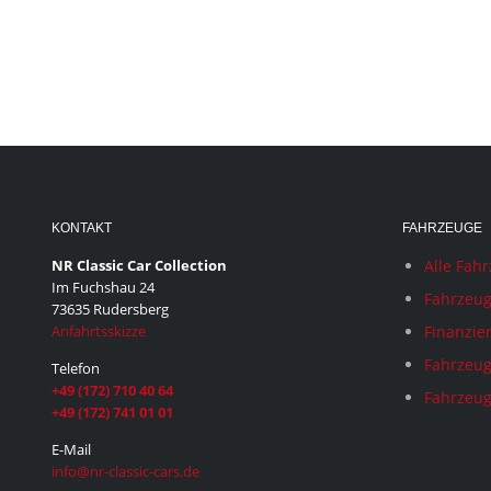
KONTAKT
FAHRZEUGE
NR Classic Car Collection
Alle Fah
Im Fuchshau 24
Fahrzeug
73635 Rudersberg
Anfahrtsskizze
Finanzie
Fahrzeug
Telefon
+49 (172) 710 40 64
Fahrzeug
+49 (172) 741 01 01
E-Mail
info@nr-classic-cars.de