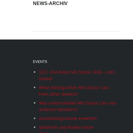
NEWS-ARCHIV
News-
Archiv
EVENTS
🇺🇸 USA Reise NR Classic 2026 – Let’s
Goooo!
What distinguishes NR Classic Cars
from other dealers?
Was unterscheidet NR Classic Cars von
anderen Händlern?
Ausstellungsräume erweitert
Gefahren und Risiken beim