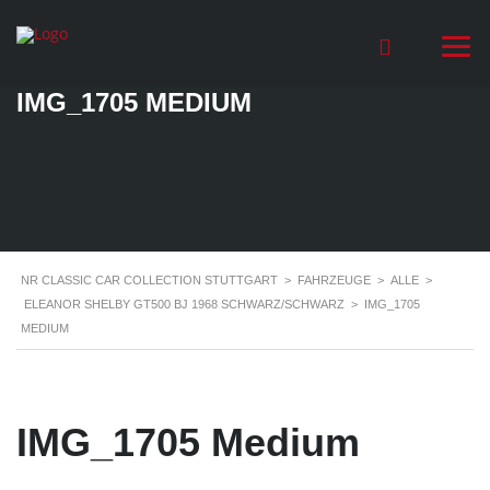
IMG_1705 MEDIUM
NR CLASSIC CAR COLLECTION STUTTGART
>
FAHRZEUGE
>
ALLE
>
ELEANOR SHELBY GT500 BJ 1968 SCHWARZ/SCHWARZ
>
IMG_1705
MEDIUM
IMG_1705 Medium