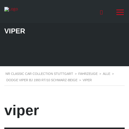
VIPER
NR CLASSIC CAR COLLECTION STUTTGART
>
FAHRZEUGE
>
ALLE
>
DODGE VIPER BJ 1993 RT/10 SCHWARZ-BEIGE
>
VIPER
viper