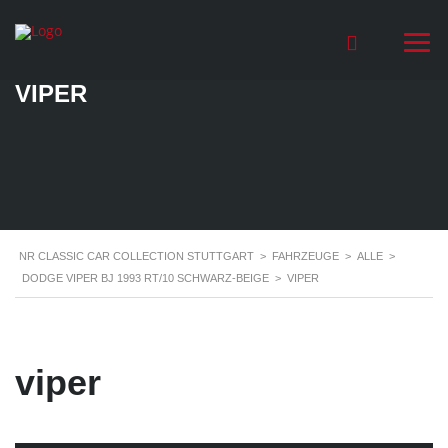
VIPER
NR CLASSIC CAR COLLECTION STUTTGART
>
FAHRZEUGE
>
ALLE
>
DODGE VIPER BJ 1993 RT/10 SCHWARZ-BEIGE
>
VIPER
viper