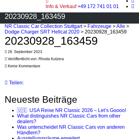
Info & Verkauf
+49 172 741 01 01
20230928_163459
NR Classic Car Collection Stuttgart
>
Fahrzeuge
>
Alle
>
Dodge Charger SRT Hellcat 2020
>
20230928_163459
20230928_163459
28. September 2023
Veröffentlicht von:
Rhoda Kutzera
Keine Kommentare
Teilen:
Neueste Beiträge
🇺🇸 USA Reise NR Classic 2026 – Let’s Goooo!
What distinguishes NR Classic Cars from other
dealers?
Was unterscheidet NR Classic Cars von anderen
Händlern?
Ausstellungsräume erweitert