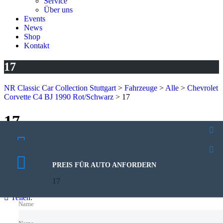
Service
Über uns
Events
News
Shop
Kontakt
17
NR Classic Car Collection Stuttgart
>
Fahrzeuge
>
Alle
>
Chevrolet
Corvette C4 BJ 1990 Rot/Schwarz
>
17
17
26. Juli 2024
PROBEFAHRT VEREINBAREN
Veröffentlicht von:
Rhoda Kutzera
17
Keine Kommentare
PREIS FÜR AUTO ANFORDERN
17
Teilen:
Name