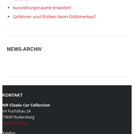
Ausstellungsräume erweitert
Gefahren und Risiken beim Oldtimerkauf
NEWS-ARCHIV
News-
Archiv
KONTAKT
NR Classic Car Collection
Im Fuchshau 24
73635 Rudersberg
Anfahrtsskizze
Telefon