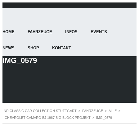
HOME
FAHRZEUGE
INFOS
EVENTS
NEWS
SHOP
KONTAKT
IMG_0579
NR CLASSIC CAR COLLECTION STUTTGART
>
FAHRZEUGE
>
ALLE
>
CHEVROLET CAMARO BJ 1967 BIG BLOCK PROJEKT
>
IMG_0579