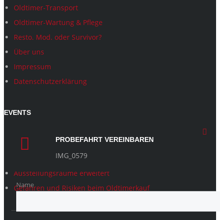
Oldtimer-Transport
Oldtimer-Wartung & Pflege
Resto. Mod. oder Survivor?
Über uns
Impressum
Datenschutzerklärung
EVENTS
🇺🇸 USA Reise NR Classic 2026 – Let’s Goooo!
PROBEFAHRT VEREINBAREN
What distinguishes NR Classic Cars from other dealers?
IMG_0579
Was unterscheidet NR Classic Cars von anderen Händlern?
Ausstellungsräume erweitert
Name
Gefahren und Risiken beim Oldtimerkauf