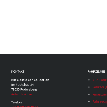
KONTAKT
FAHRZEUGE
NR Classic Car Collection
Alle Fah
Im Fuchshau 24
Fahrzeug
73635 Rudersberg
Anfahrtsskizze
Finanzie
Fahrzeug
Telefon