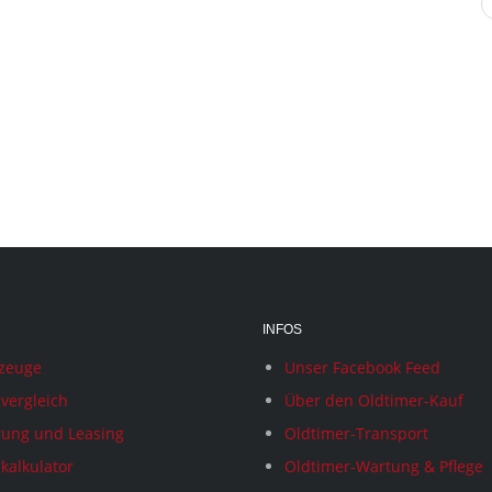
INFOS
rzeuge
Unser Facebook Feed
vergleich
Über den Oldtimer-Kauf
rung und Leasing
Oldtimer-Transport
kalkulator
Oldtimer-Wartung & Pflege