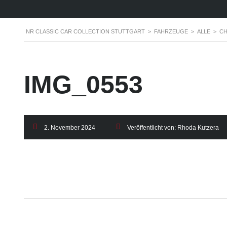
NR CLASSIC CAR COLLECTION STUTTGART
>
FAHRZEUGE
>
ALLE
>
CH
IMG_0553
2. November 2024
Veröffentlicht von:
Rhoda Kutzera