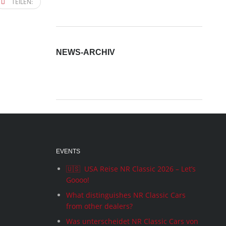
TEILEN:
NEWS-ARCHIV
News-
Archiv
EVENTS
🇺🇸 USA Reise NR Classic 2026 – Let’s
Goooo!
What distinguishes NR Classic Cars
from other dealers?
Was unterscheidet NR Classic Cars von