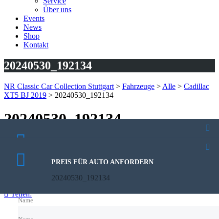
Service
Über uns
Events
News
Shop
Kontakt
20240530_192134
NR Classic Car Collection Stuttgart
>
Fahrzeuge
>
Alle
>
Cadillac
XT5 BJ 2019
>
20240530_192134
20240530_192134
30. Mai 2024
PROBEFAHRT VEREINBAREN
Veröffentlicht von:
Rhoda Kutzera
20240530_192134
Keine Kommentare
PREIS FÜR AUTO ANFORDERN
20240530_192134
Teilen:
Name