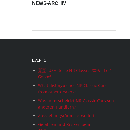
NEWS-ARCHIV
News-
Archiv
EVENTS
🇺🇸 USA Reise NR Classic 2026 – Let’s
Goooo!
What distinguishes NR Classic Cars
from other dealers?
Was unterscheidet NR Classic Cars von
anderen Händlern?
Ausstellungsräume erweitert
Gefahren und Risiken beim