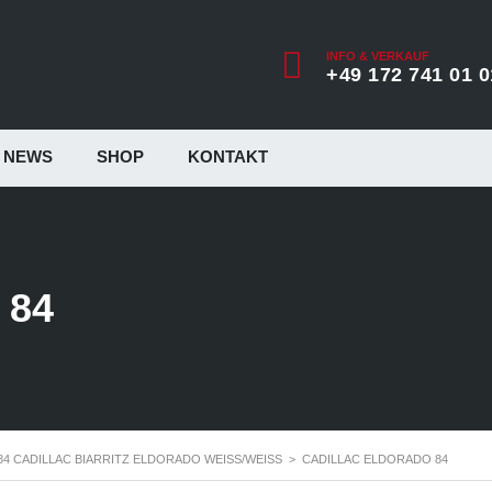
INFO & VERKAUF
+49 172 741 01 0
NEWS
SHOP
KONTAKT
 84
84 CADILLAC BIARRITZ ELDORADO WEISS/WEISS
>
CADILLAC ELDORADO 84