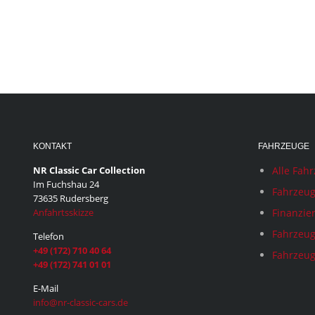
KONTAKT
FAHRZEUGE
NR Classic Car Collection
Alle Fah
Im Fuchshau 24
Fahrzeug
73635 Rudersberg
Anfahrtsskizze
Finanzie
Fahrzeug
Telefon
+49 (172) 710 40 64
Fahrzeug
+49 (172) 741 01 01
E-Mail
info@nr-classic-cars.de