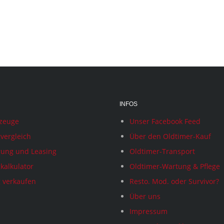
INFOS
rzeuge
Unser Facebook Feed
vergleich
Über den Oldtimer-Kauf
rung und Leasing
Oldtimer-Transport
kalkulator
Oldtimer-Wartung & Pflege
 verkaufen
Resto. Mod. oder Survivor?
Über uns
Impressum