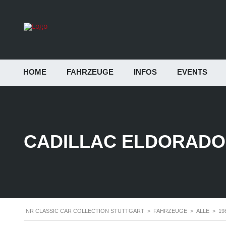
HOME
FAHRZEUGE
INFOS
EVENTS
CADILLAC ELDORADO
NR CLASSIC CAR COLLECTION STUTTGART
>
FAHRZEUGE
>
ALLE
>
19