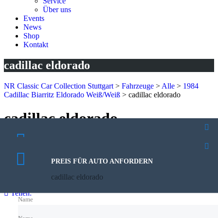
Service
Über uns
Events
News
Shop
Kontakt
cadillac eldorado
NR Classic Car Collection Stuttgart
>
Fahrzeuge
>
Alle
>
1984
Cadillac Biarritz Eldorado Weiß/Weiß
>
cadillac eldorado
cadillac eldorado
29. August 2025
PROBEFAHRT VEREINBAREN
Veröffentlicht von:
Rhoda Kutzera
cadillac eldorado
Keine Kommentare
PREIS FÜR AUTO ANFORDERN
cadillac eldorado
Teilen:
Name