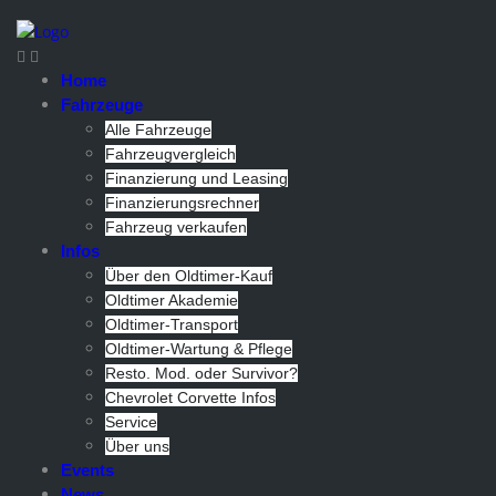
Home
Fahrzeuge
Alle Fahrzeuge
Fahrzeugvergleich
Finanzierung und Leasing
Finanzierungsrechner
Fahrzeug verkaufen
Infos
Über den Oldtimer-Kauf
Oldtimer Akademie
Oldtimer-Transport
Oldtimer-Wartung & Pflege
Resto. Mod. oder Survivor?
Chevrolet Corvette Infos
Service
Über uns
Events
News