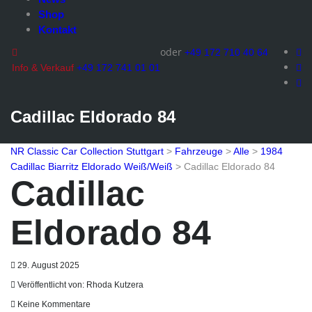
Shop
Kontakt
oder
+49 172 710 40 64
Info & Verkauf
+49 172 741 01 01
Cadillac Eldorado 84
NR Classic Car Collection Stuttgart
>
Fahrzeuge
>
Alle
>
1984
Cadillac Biarritz Eldorado Weiß/Weiß
>
Cadillac Eldorado 84
Cadillac
Eldorado 84
29. August 2025
Veröffentlicht von:
Rhoda Kutzera
Keine Kommentare