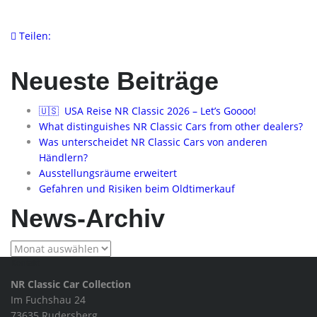
Teilen:
Neueste Beiträge
🇺🇸 USA Reise NR Classic 2026 – Let’s Goooo!
What distinguishes NR Classic Cars from other dealers?
Was unterscheidet NR Classic Cars von anderen
Händlern?
Ausstellungsräume erweitert
Gefahren und Risiken beim Oldtimerkauf
News-Archiv
News-
Archiv
Kontakt
NR Classic Car Collection
Im Fuchshau 24
73635 Rudersberg