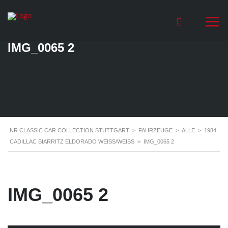
IMG_0065 2
NR CLASSIC CAR COLLECTION STUTTGART
>
FAHRZEUGE
>
ALLE
>
1984
CADILLAC BIARRITZ ELDORADO WEISS/WEISS
>
IMG_0065 2
IMG_0065 2