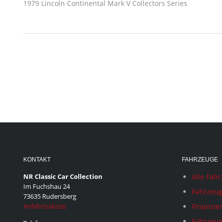
1979 Lincoln Continental Mark V Collectors Series
KONTAKT
FAHRZEUGE
NR Classic Car Collection
Alle Fah
Im Fuchshau 24
Fahrzeug
73635 Rudersberg
Anfahrtsskizze
Finanzie
Fahrzeug