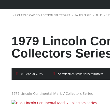
NR CLASSIC CAR COLLECTION STUTTGART
>
FAHRZEUGE
>
ALLE
>
19
1979 Lincoln Con
Collectors Series
8. Februar 2025
Veröffentlicht von:
Norbert Kutzera
1979 Lincoln Continental Mark V Collectors Series