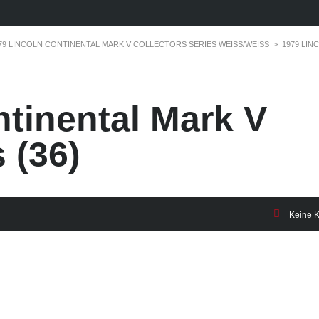
79 LINCOLN CONTINENTAL MARK V COLLECTORS SERIES WEISS/WEISS
>
1979 LIN
tinental Mark V
 (36)
Keine 