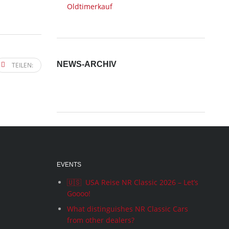
Oldtimerkauf
NEWS-ARCHIV
TEILEN:
News-
Archiv
EVENTS
🇺🇸 USA Reise NR Classic 2026 – Let’s
Goooo!
What distinguishes NR Classic Cars
from other dealers?