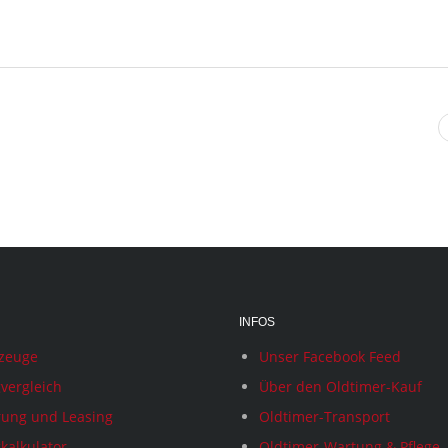
INFOS
rzeuge
Unser Facebook Feed
vergleich
Über den Oldtimer-Kauf
rung und Leasing
Oldtimer-Transport
kalkulator
Oldtimer-Wartung & Pflege