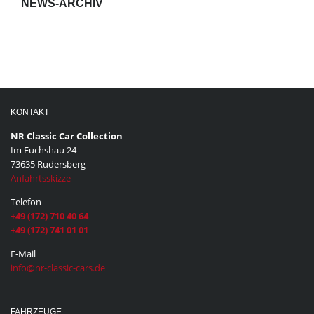
NEWS-ARCHIV
News-
Archiv
KONTAKT
NR Classic Car Collection
Im Fuchshau 24
73635 Rudersberg
Anfahrtsskizze
Telefon
+49 (172) 710 40 64
+49 (172) 741 01 01
E-Mail
info@nr-classic-cars.de
FAHRZEUGE