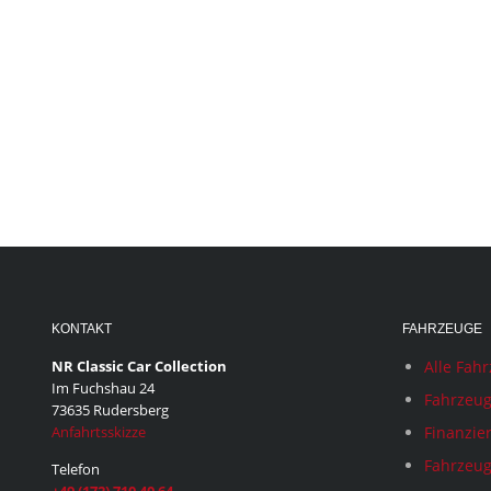
KONTAKT
FAHRZEUGE
NR Classic Car Collection
Alle Fah
Im Fuchshau 24
Fahrzeug
73635 Rudersberg
Anfahrtsskizze
Finanzie
Fahrzeug
Telefon