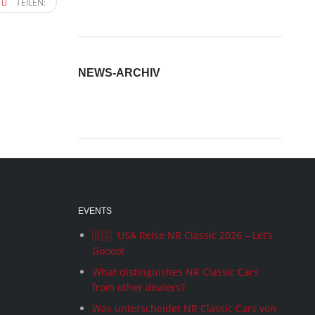
TEILEN:
NEWS-ARCHIV
News-
Archiv
EVENTS
🇺🇸 USA Reise NR Classic 2026 – Let’s
Goooo!
What distinguishes NR Classic Cars
from other dealers?
Was unterscheidet NR Classic Cars von