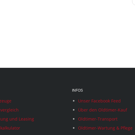
INFOS
rzeuge
Unser Facebook Feed
vergleich
Über den Oldtimer-Kauf
rung und Leasing
Oldtimer-Transport
kalkulator
Oldtimer-Wartung & Pflege