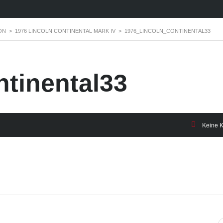
ON
>
1976 LINCOLN CONTINENTAL MARK IV
>
1976_LINCOLN_CONTINENTAL33
ntinental33
Keine 