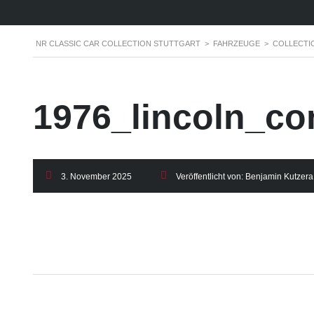
NR CLASSIC CAR COLLECTION STUTTGART
>
FAHRZEUGE
>
COLLECTI
1976_lincoln_co
3. November 2025
Veröffentlicht von:
Benjamin Kutzera