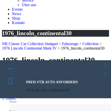
Service
Über uns
Events
News
Shop
Kontakt
1976_lincoln_continental30
NR Classic Car Collection Stuttgart
>
Fahrzeuge
>
Collection
>
1976 Lincoln Continental Mark IV
>
1976_lincoln_continental30
1976_lincoln_continental30
3. November 2025
PROBEFAHRT VEREINBAREN
Veröffentlicht von:
Benjamin Kutzera
1976_lincoln_continental30
Keine Kommentare
PREIS FÜR AUTO ANFORDERN
1976_lincoln_continental30
Teilen:
Name