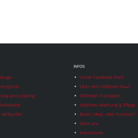
INFOS
rzeuge
Unser Facebook Feed
vergleich
Über den Oldtimer-Kauf
rung und Leasing
Oldtimer-Transport
kalkulator
Oldtimer-Wartung & Pflege
 verkaufen
Resto. Mod. oder Survivor?
Über uns
Impressum