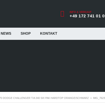
INFO & VERKAUF
+49 172 741 01 0
NEWS
SHOP
KONTAKT
70 DODGE CHALLENGER T/A 340 SIX PAK HARDTOP ORANGE/SCHWARZ
>
IMG_7623