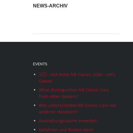
NEWS-ARCHIV
News-
Archiv
EVENTS
🇺🇸 USA Reise NR Classic 2026 – Let’s
Goooo!
What distinguishes NR Classic Cars
from other dealers?
Was unterscheidet NR Classic Cars von
anderen Händlern?
Ausstellungsräume erweitert
Gefahren und Risiken beim