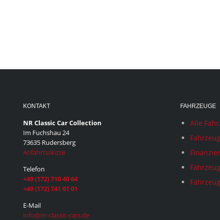
KONTAKT
FAHRZEUGE
NR Classic Car Collection
Alle Fah
Im Fuchshau 24
Fahrzeug
73635 Rudersberg
Anfahrtsskizze
Finanzie
Fahrzeug
Telefon
+49 (172) 710 40 64
Fahrzeug
+49 (172) 741 01 01
E-Mail
info@nr-classic-cars.de