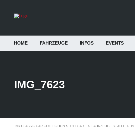
HOME
FAHRZEUGE
INFOS
EVENTS
IMG_7623
NR CLASSIC CAR COLLECTION STUTTGART
>
FAHRZEUGE
>
ALLE
>
19