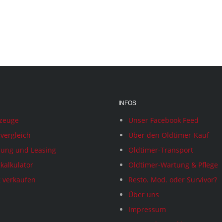
INFOS
rzeuge
Unser Facebook Feed
vergleich
Über den Oldtimer-Kauf
rung und Leasing
Oldtimer-Transport
kalkulator
Oldtimer-Wartung & Pflege
 verkaufen
Resto. Mod. oder Survivor?
Über uns
Impressum