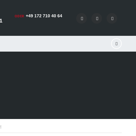
+49 172 710 40 64
ODER
1
E