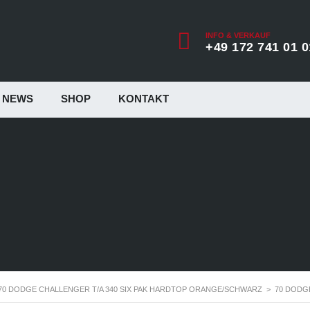
INFO & VERKAUF
+49 172 741 01 0
NEWS
SHOP
KONTAKT
70 DODGE CHALLENGER T/A 340 SIX PAK HARDTOP ORANGE/SCHWARZ
>
70 DODG