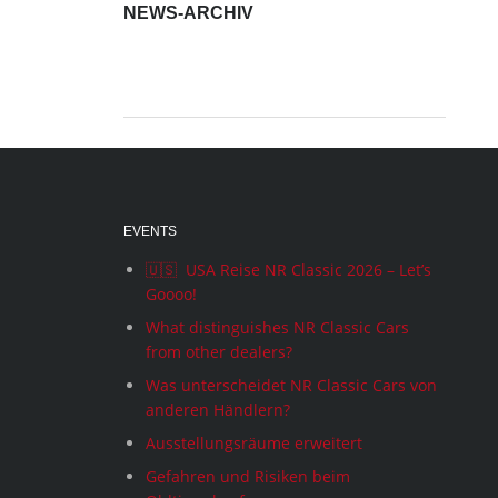
NEWS-ARCHIV
News-
Archiv
EVENTS
🇺🇸 USA Reise NR Classic 2026 – Let’s
Goooo!
What distinguishes NR Classic Cars
from other dealers?
Was unterscheidet NR Classic Cars von
anderen Händlern?
Ausstellungsräume erweitert
Gefahren und Risiken beim