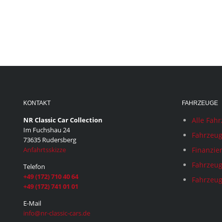
KONTAKT
FAHRZEUGE
NR Classic Car Collection
Alle Fah
Im Fuchshau 24
Fahrzeug
73635 Rudersberg
Anfahrtsskizze
Finanzie
Fahrzeug
Telefon
+49 (172) 710 40 64
Fahrzeug
+49 (172) 741 01 01
E-Mail
info@nr-classic-cars.de