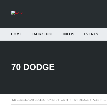
HOME
FAHRZEUGE
INFOS
EVENTS
70 DODGE
NR CLASSIC CAR COLLECTION STUTTGART
>
FAHRZEUGE
>
ALLE
>
19