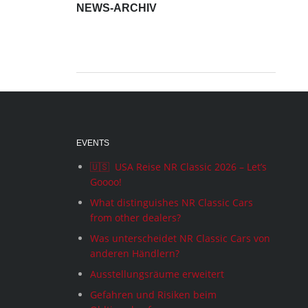
NEWS-ARCHIV
News-
Archiv
EVENTS
🇺🇸 USA Reise NR Classic 2026 – Let’s
Goooo!
What distinguishes NR Classic Cars
from other dealers?
Was unterscheidet NR Classic Cars von
anderen Händlern?
Ausstellungsräume erweitert
Gefahren und Risiken beim