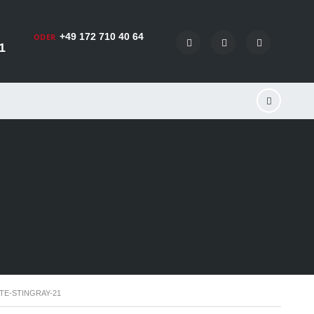
+49 172 710 40 64
ODER
1
TE-STINGRAY-21