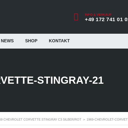
INFO & VERKAUF
+49 172 741 01 0
NEWS
SHOP
KONTAKT
VETTE-STINGRAY-21
69 CHEVROLET CORVETTE STINGRAY C3 SILBER/ROT
>
1969-CHEVROLET-CORVET