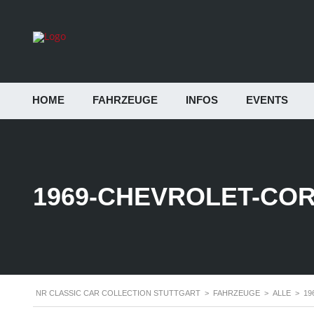
HOME
FAHRZEUGE
INFOS
EVENTS
1969-CHEVROLET-COR
NR CLASSIC CAR COLLECTION STUTTGART
>
FAHRZEUGE
>
ALLE
>
19