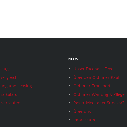
INFOS
rzeuge
Unser Facebook Feed
vergleich
Über den Oldtimer-Kauf
rung und Leasing
Oldtimer-Transport
kalkulator
Oldtimer-Wartung & Pflege
 verkaufen
Resto. Mod. oder Survivor?
Über uns
Impressum