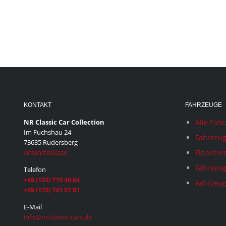
KONTAKT
FAHRZEUGE
NR Classic Car Collection
Alle Fah
Im Fuchshau 24
Fahrzeug
73635 Rudersberg
Anfahrtsskizze
Finanzie
Fahrzeug
Telefon
+49 (172) 710 40 64
Fahrzeug
+49 (172) 741 01 01
E-Mail
info@nr-classic-cars.de