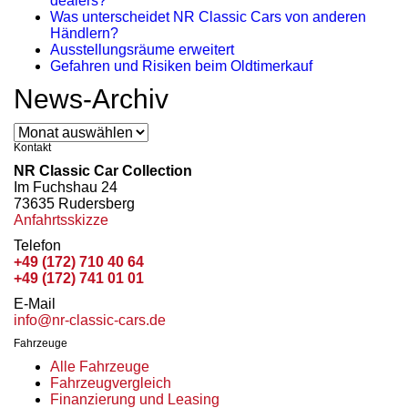
dealers?
Was unterscheidet NR Classic Cars von anderen
Händlern?
Ausstellungsräume erweitert
Gefahren und Risiken beim Oldtimerkauf
News-Archiv
News-
Archiv
Kontakt
NR Classic Car Collection
Im Fuchshau 24
73635 Rudersberg
Anfahrtsskizze
Telefon
+49 (172) 710 40 64
+49 (172) 741 01 01
E-Mail
info@nr-classic-cars.de
Fahrzeuge
Alle Fahrzeuge
Fahrzeugvergleich
Finanzierung und Leasing