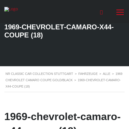
1969-CHEVROLET-CAMARO-X44-
COUPE (18)
NR CLASSIC CAR COLLECTION STUTTGART
>
FAHRZEUGE
>
ALLE
>
1969
CHEVROLET CAMARO COUPE GOLD/BLACK
>
1969-CHEVROLET-CAMARO-
X44-COUPE (18)
1969-chevrolet-camaro-