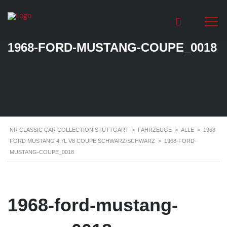
1968-FORD-MUSTANG-COUPE_0018
NR CLASSIC CAR COLLECTION STUTTGART
>
FAHRZEUGE
>
ALLE
>
1968
FORD MUSTANG 4,7L V8 COUPE SCHWARZ/SCHWARZ
>
1968-FORD-
MUSTANG-COUPE_0018
1968-ford-mustang-