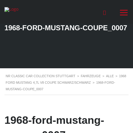
1968-FORD-MUSTANG-COUPE_0007
NR CLASSIC CAR COLLECTION STUTTGART
>
FAHRZEUGE
>
ALLE
>
1968
FORD MUSTANG 4,7L V8 COUPE SCHWARZ/SCHWARZ
>
1968-FORD-
MUSTANG-COUPE_0007
1968-ford-mustang-