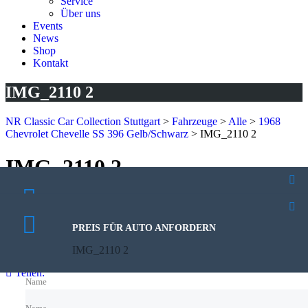
Service
Über uns
Events
News
Shop
Kontakt
IMG_2110 2
NR Classic Car Collection Stuttgart
>
Fahrzeuge
>
Alle
>
1968
Chevrolet Chevelle SS 396 Gelb/Schwarz
>
IMG_2110 2
IMG_2110 2
31. August 2025
PROBEFAHRT VEREINBAREN
Veröffentlicht von:
Rhoda Kutzera
IMG_2110 2
Keine Kommentare
PREIS FÜR AUTO ANFORDERN
IMG_2110 2
Teilen:
Name