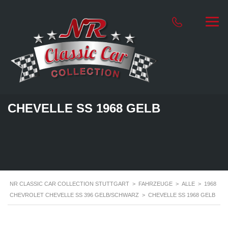
CHEVELLE SS 1968 GELB
NR CLASSIC CAR COLLECTION STUTTGART
>
FAHRZEUGE
>
ALLE
>
1968
CHEVROLET CHEVELLE SS 396 GELB/SCHWARZ
>
CHEVELLE SS 1968 GELB