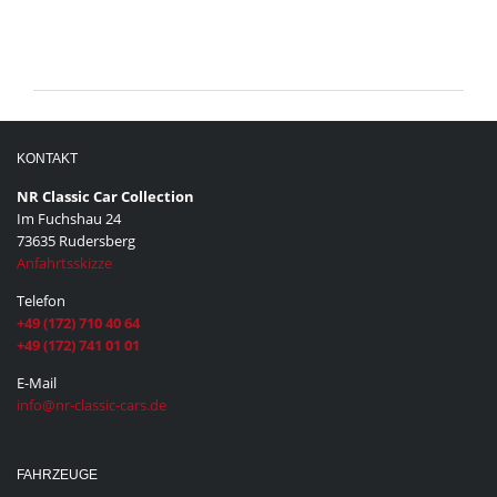
News-
Archiv
KONTAKT
NR Classic Car Collection
Im Fuchshau 24
73635 Rudersberg
Anfahrtsskizze
Telefon
+49 (172) 710 40 64
+49 (172) 741 01 01
E-Mail
info@nr-classic-cars.de
FAHRZEUGE