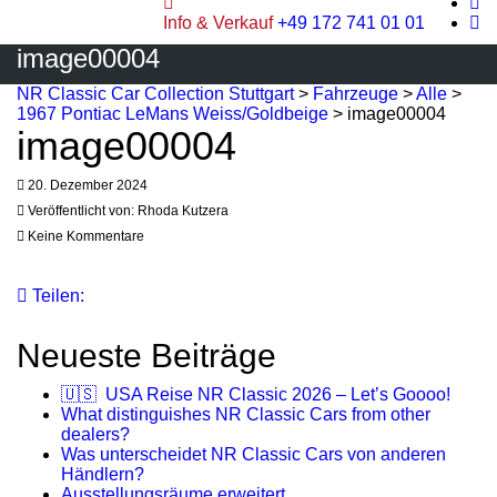
Info & Verkauf
+49 172 741 01 01
image00004
NR Classic Car Collection Stuttgart
>
Fahrzeuge
>
Alle
>
1967 Pontiac LeMans Weiss/Goldbeige
>
image00004
image00004
20. Dezember 2024
Veröffentlicht von:
Rhoda Kutzera
Keine Kommentare
Teilen:
Neueste Beiträge
🇺🇸 USA Reise NR Classic 2026 – Let’s Goooo!
What distinguishes NR Classic Cars from other
dealers?
Was unterscheidet NR Classic Cars von anderen
Händlern?
Ausstellungsräume erweitert