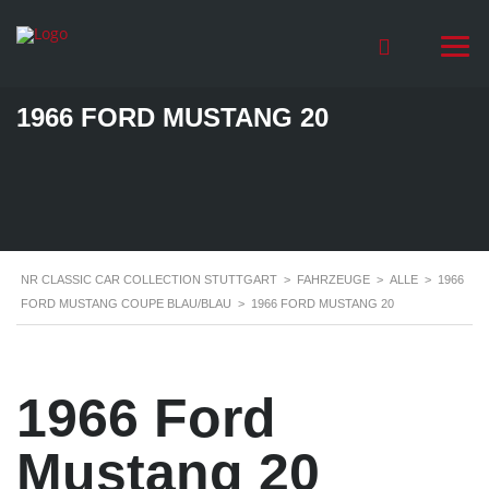
1966 FORD MUSTANG 20
NR CLASSIC CAR COLLECTION STUTTGART
>
FAHRZEUGE
>
ALLE
>
1966
FORD MUSTANG COUPE BLAU/BLAU
>
1966 FORD MUSTANG 20
1966 Ford
Mustang 20