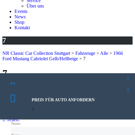
Service
Über uns
Events
News
Shop
Kontakt
7
NR Classic Car Collection Stuttgart
>
Fahrzeuge
>
Alle
>
1966
Ford Mustang Cabriolet Gelb/Hellbeige
>
7
7
6. Juli 2023
PROBEFAHRT VEREINBAREN
Veröffentlicht von:
Rhoda Kutzera
7
Keine Kommentare
PREIS FÜR AUTO ANFORDERN
7
Teilen:
Name