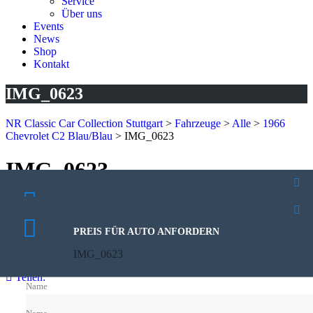
Service
Über uns
Events
News
Shop
Kontakt
IMG_0623
NR Classic Car Collection Stuttgart
>
Fahrzeuge
>
Alle
>
1966
Chevrolet C2 Blau/Blau
>
IMG_0623
IMG_0623
24. November 2024
PROBEFAHRT VEREINBAREN
Veröffentlicht von:
Rhoda Kutzera
IMG_0623
Keine Kommentare
PREIS FÜR AUTO ANFORDERN
IMG_0623
Teilen:
Name