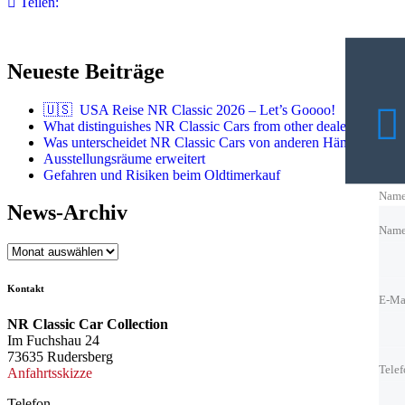
Teilen:
Neueste Beiträge
🇺🇸 USA Reise NR Classic 2026 – Let’s Goooo!
What distinguishes NR Classic Cars from other dealers?
Was unterscheidet NR Classic Cars von anderen Händlern?
Ausstellungsräume erweitert
Gefahren und Risiken beim Oldtimerkauf
Nam
News-Archiv
Nam
News-
E-Ma
Archiv
Kontakt
E-Ma
NR Classic Car Collection
Tele
Im Fuchshau 24
73635 Rudersberg
Tele
Anfahrtsskizze
Telefon
Beste