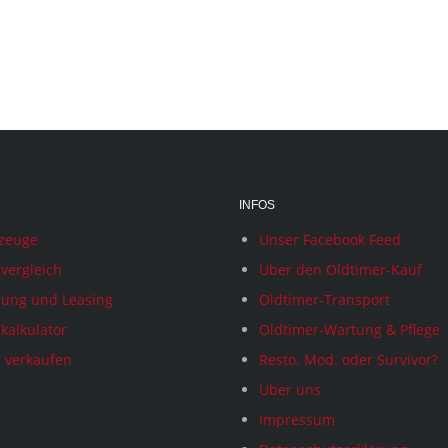
INFOS
rzeuge
Unser Facebook Feed
vergleich
Über den Oldtimer-Kauf
rung und Leasing
Oldtimer-Transport
kalkulator
Oldtimer-Wartung & Pflege
 verkaufen
Resto. Mod. oder Survivor?
Über uns
Impressum