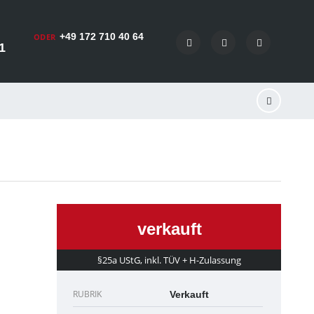
+49 172 710 40 64
ODER
1
verkauft
§25a UStG, inkl. TÜV + H-Zulassung
RUBRIK
Verkauft