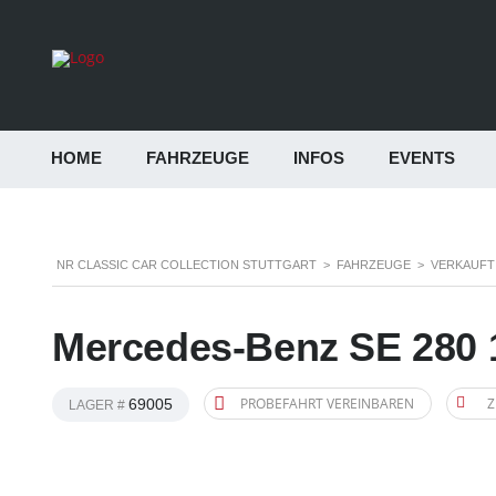
HOME
FAHRZEUGE
INFOS
EVENTS
NR CLASSIC CAR COLLECTION STUTTGART
>
FAHRZEUGE
>
VERKAUFT
Mercedes-Benz SE 280 
PROBEFAHRT VEREINBAREN
Z
69005
LAGER #