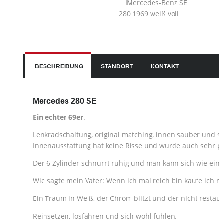
BESCHREIBUNG
STANDORT
KONTAKT
Mercedes 280 SE
Ein echter 69er
.
Lenkradschaltung, original matching, innen sauber und s
Innenausstattung hat keine Risse und wurde auch sehr p
Der 6 Zylinder schnurrt ruhig und man kann sich wie ein
Wie sagte mein Vater: Wenn ich mal reich bin kaufe ich 
Ein Traum in Weiß, der Chrom blitzt und der nicht restau
Reinsetzen, losfahren und sich wohl fuhlen.