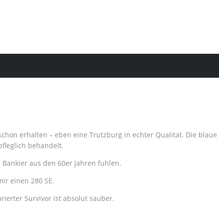
chon erhalten – eben eine Trutzburg in echter Qualitat. Die blaue
fleglich behandelt.
 Bankier aus den 60er Jahren fuhlen.
mir einen 280 SE.
rierter Survivor ist absolut sauber.