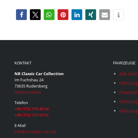
KONTAKT
FAHRZEUGE
NR Classic Car Collection
Alle Fah
Im Fuchshau 24
Fahrzeug
73635 Rudersberg
Anfahrtsskizze
Finanzie
Fahrzeug
Telefon
+49 (172) 710 40 64
Fahrzeug
+49 (172) 741 01 01
E-Mail
info@nr-classic-cars.de