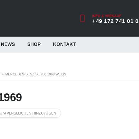
INFO & VERKAUF
+49 172 741 01 0
NEWS
SHOP
KONTAKT
>
MERCEDES-BENZ SE 280 1969 WEISS
1969
UM VERGLEICHEN HINZUFÜGEN