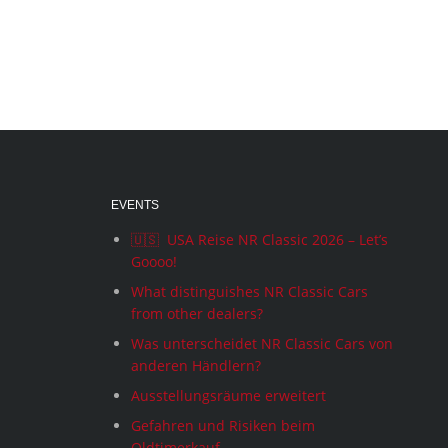
EVENTS
🇺🇸 USA Reise NR Classic 2026 – Let’s
Goooo!
What distinguishes NR Classic Cars
from other dealers?
Was unterscheidet NR Classic Cars von
anderen Händlern?
Ausstellungsräume erweitert
Gefahren und Risiken beim
Oldtimerkauf