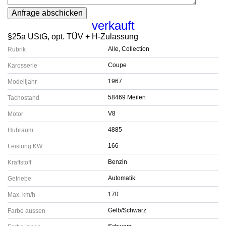
verkauft
§25a UStG, opt. TÜV + H-Zulassung
Alle, Collection
Rubrik
Coupe
Karosserie
1967
Modelljahr
58469 Meilen
Tachostand
V8
Motor
4885
Hubraum
166
Leistung KW
Benzin
Kraftstoff
Automatik
Getriebe
170
Max. km/h
Gelb/Schwarz
Farbe aussen