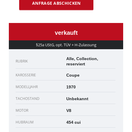
verkauft
§25a UStG, opt. TÜV + H-Zulassung
Alle, Collection,
RUBRIK
reserviert
KAROSSERIE
Coupe
MODELLJAHR
1970
TACHOSTAND
Unbekannt
MOTOR
V8
HUBRAUM
454 cui