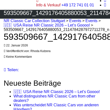
Info & Verkauf
+49 172 741 01 01
593509667_1429176405880053_211478
NR Classic Car Collection Stuttgart
>
Events
>
Events
>
🇺🇸 USA Reise NR Classic 2026 – Let’s Goooo!
>
593509667_1429176405880053_2114784287972711278_n
593509667_14291764058
22. Januar 2026
Veröffentlicht von:
Rhoda Kutzera
Keine Kommentare
Teilen:
Neueste Beiträge
🇺🇸 USA Reise NR Classic 2026 – Let’s Goooo!
What distinguishes NR Classic Cars from other
dealers?
Was unterscheidet NR Classic Cars von anderen
Händlern?